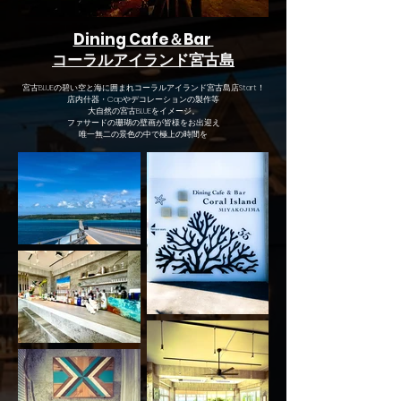
Dining Cafe＆Bar
コーラルアイランド宮古島
宮古BLUEの碧い空と海に囲まれコーラルアイランド宮古島店Start！
店内什器・Capやデコレーションの製作等
大自然の宮古BLUEをイメージ。
​ファサードの珊瑚の壁画が皆様をお出迎え
唯一無二の景色の中で極上の時間を