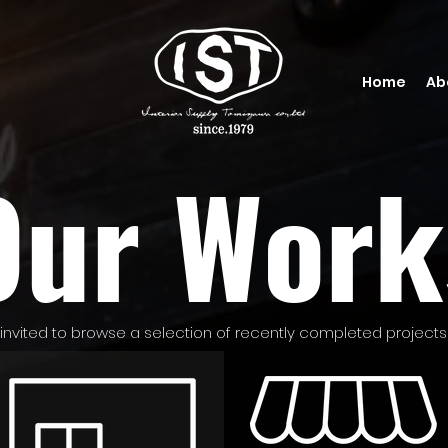
Home
Ab
Our Work
 invited to browse a selection of recently completed projects